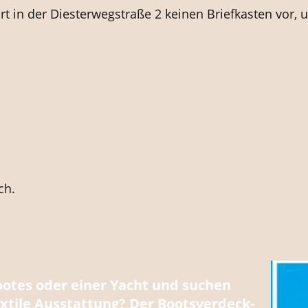
t in der Diesterwegstraße 2 keinen Briefkasten vor,
ch.
Bootes oder einer Yacht und suchen
xtile Ausstattung? Der Bootsverdeck-